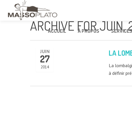
ARCHIVE FOR JUIN, 
ACCUEIL
À PROPOS
SERVICE
JUIN
LA LOMB
27
La lombalgi
2014
à définir pr