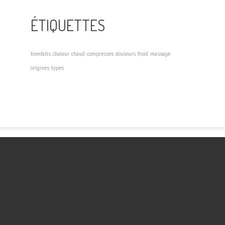
ÉTIQUETTES
bienfaits
chaleur
chaud
compresses
douleurs
froid
massage
origines
types